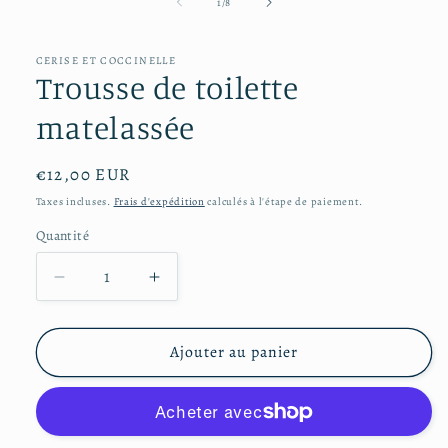
média
de
1
/
8
1
dans
une
CERISE ET COCCINELLE
fenêtre
Trousse de toilette
modale
matelassée
Prix
€12,00 EUR
habituel
Taxes incluses.
Frais d'expédition
calculés à l'étape de paiement.
Quantité
Réduire
Augmenter
la
la
quantité
quantité
de
de
Ajouter au panier
Trousse
Trousse
de
de
toilette
toilette
matelassée
matelassée