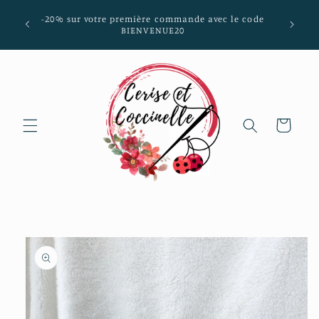
et passer
mmunes
-20% sur votre première commande avec le code
au
aria-
BIENVENUE20
contenu
Panier
Passer aux
informations
produits