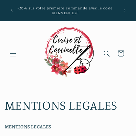
et passer
-20% sur votre première commande avec le code
au
BIENVENUE20
contenu
Panier
MENTIONS LEGALES
MENTIONS LEGALES