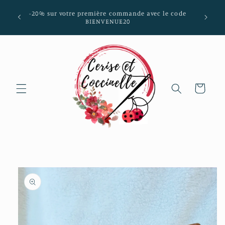
et passer
mmunes
-20% sur votre première commande avec le code
au
aria-
BIENVENUE20
contenu
Panier
Passer aux
informations
produits