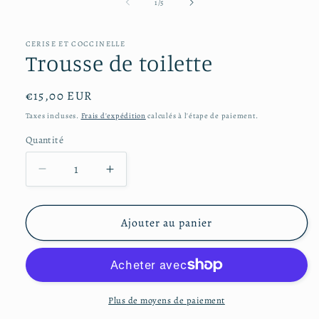
média
de
1
/
5
1
dans
une
CERISE ET COCCINELLE
fenêtre
Trousse de toilette
modale
Prix
€15,00 EUR
habituel
Taxes incluses.
Frais d'expédition
calculés à l'étape de paiement.
Quantité
Réduire
Augmenter
la
la
quantité
quantité
de
de
Ajouter au panier
Trousse
Trousse
de
de
toilette
toilette
Plus de moyens de paiement