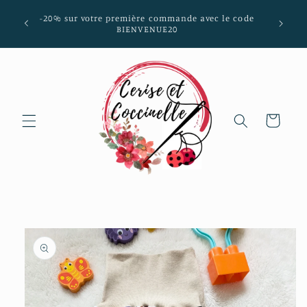
et passer
mmunes
-20% sur votre première commande avec le code
au
aria-
BIENVENUE20
contenu
Panier
Passer aux
informations
produits