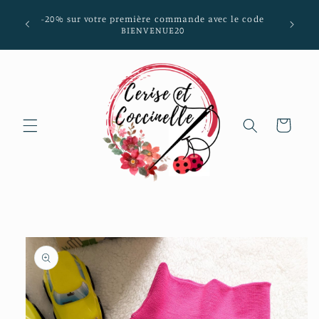
et passer
mmunes
-20% sur votre première commande avec le code
au
aria-
BIENVENUE20
contenu
Panier
Passer aux
informations
produits