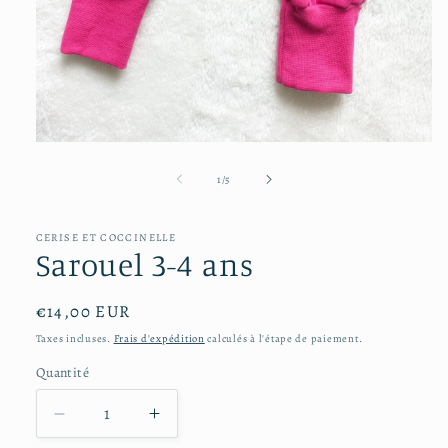
Ouvrir
le
média
de
1
/
5
1
dans
une
CERISE ET COCCINELLE
fenêtre
Sarouel 3-4 ans
modale
Prix
€14,00 EUR
habituel
Taxes incluses.
Frais d'expédition
calculés à l'étape de paiement.
Quantité
Réduire
Augmenter
la
la