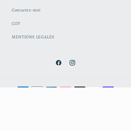
Contactez-moi
CGV
MENTIONS LEGALES
Facebook
Instagram
Moyens
de
paiement
© 2026,
Cerise et Coccinelle
Commerce électronique propulsé par Shopify
Politique de remboursement
Politique de confidentialité
Conditions d’utilisation
Politique d’expédition
Coordonnées