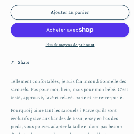
quantité
quantité
de
de
Ajouter au panier
Sarouel
Sarouel
3-
3-
4
4
ans
ans
Plus de moyens de paiement
Share
Tellement confortables, je suis fan inconditionnelle des
sarouels. Pas pour moi, hein, mais pour mon bébé. C'est
testé, approuvé, lavé et relavé, porté et re-re-re-porté.
Pourquoi j'aime tant les sarouels ? Parce qu'ils sont
évolutifs grâce aux bandes de tissu jersey en bas des
pieds, vous pouvez adapter la taille et donc pas besoin