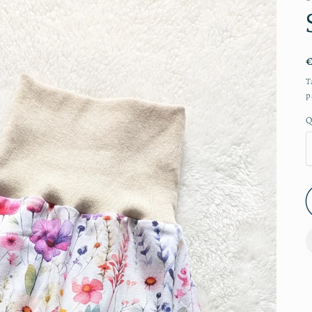
T
p
Q