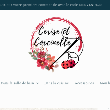
 sur les communes de Brest, Guilers, Saint Renan, Plouzané, Locm
Dans la salle de bain
Dans la cuisine
Accessoires
Mon h
C