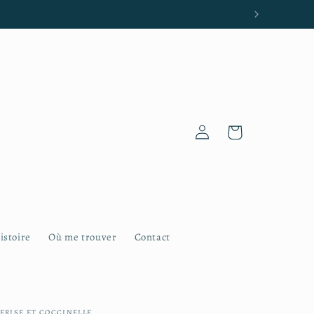
aria-Plouzané et Plougonvelin
Connexion
Panier
istoire
Où me trouver
Contact
ERISE ET COCCINELLE