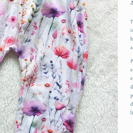
T
i
h
a
P
s
e
d
p
d
l