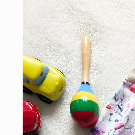
informations
produits