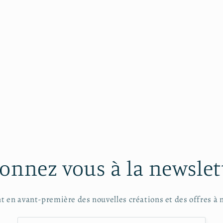
dans
une
fenêtre
modale
onnez vous à la newslet
t en avant-première des nouvelles créations et des offres à