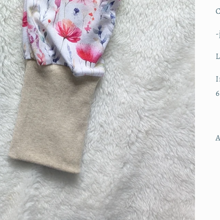
C
-
L
I
6
A