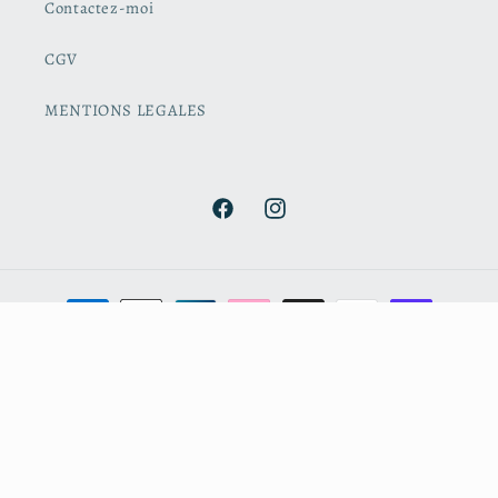
Contactez-moi
CGV
MENTIONS LEGALES
Facebook
Instagram
Moyens
de
paiement
© 2026,
Cerise et Coccinelle
Commerce électronique propulsé par Shopify
Politique de remboursement
Politique de confidentialité
Conditions d’utilisation
Politique d’expédition
Coordonnées
Conditions générales de vente
Mentions légales