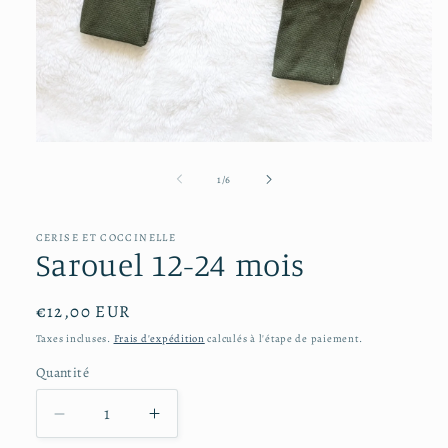
Ouvrir
le
média
de
1
/
6
1
dans
une
CERISE ET COCCINELLE
fenêtre
Sarouel 12-24 mois
modale
Prix
€12,00 EUR
habituel
Taxes incluses.
Frais d'expédition
calculés à l'étape de paiement.
Quantité
Réduire
Augmenter
la
la