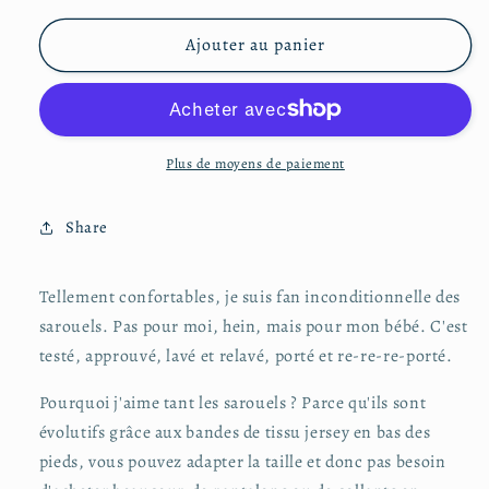
quantité
quantité
de
de
Ajouter au panier
Sarouel
Sarouel
12-
12-
24
24
mois
mois
Plus de moyens de paiement
Share
Tellement confortables, je suis fan inconditionnelle des
sarouels. Pas pour moi, hein, mais pour mon bébé. C'est
testé, approuvé, lavé et relavé, porté et re-re-re-porté.
Pourquoi j'aime tant les sarouels ? Parce qu'ils sont
évolutifs grâce aux bandes de tissu jersey en bas des
pieds, vous pouvez adapter la taille et donc pas besoin