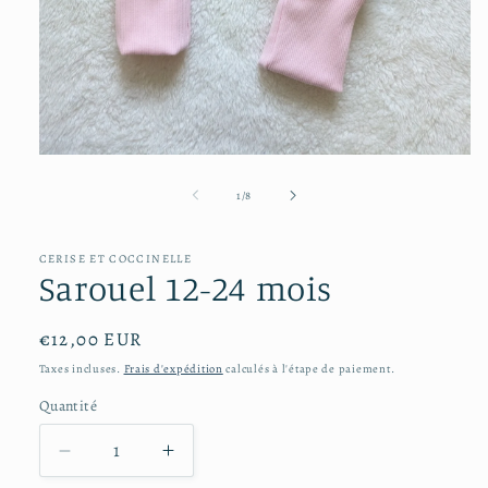
Ouvrir
le
média
de
1
/
8
1
dans
une
CERISE ET COCCINELLE
fenêtre
Sarouel 12-24 mois
modale
Prix
€12,00 EUR
habituel
Taxes incluses.
Frais d'expédition
calculés à l'étape de paiement.
Quantité
Réduire
Augmenter
la
la