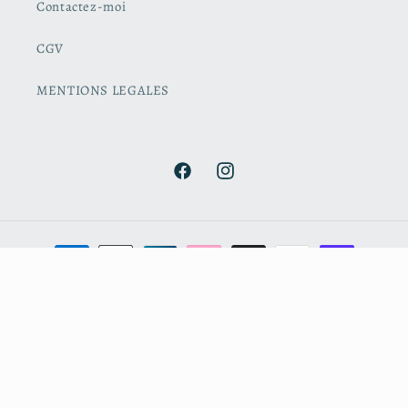
Contactez-moi
CGV
MENTIONS LEGALES
Facebook
Instagram
Moyens
de
paiement
© 2026,
Cerise et Coccinelle
Commerce électronique propulsé par Shopify
Politique de remboursement
Politique de confidentialité
Conditions d’utilisation
Politique d’expédition
Coordonnées
Conditions générales de vente
Mentions légales