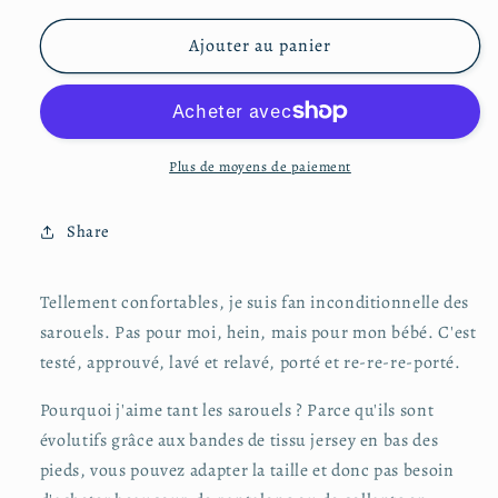
quantité
quantité
de
de
Ajouter au panier
Sarouel
Sarouel
12-
12-
24
24
mois
mois
Plus de moyens de paiement
Share
Tellement confortables, je suis fan inconditionnelle des
sarouels. Pas pour moi, hein, mais pour mon bébé. C'est
testé, approuvé, lavé et relavé, porté et re-re-re-porté.
Pourquoi j'aime tant les sarouels ? Parce qu'ils sont
évolutifs grâce aux bandes de tissu jersey en bas des
pieds, vous pouvez adapter la taille et donc pas besoin