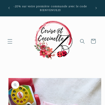
et passer
mmunes
-20% sur votre première commande avec le code
au
aria-
BIENVENUE20
contenu
Panier
Passer aux
informations
produits