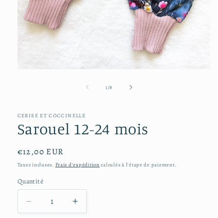
Ouvrir
le
média
de
1
/
8
1
dans
une
CERISE ET COCCINELLE
fenêtre
Sarouel 12-24 mois
modale
Prix
€12,00 EUR
habituel
Taxes incluses.
Frais d'expédition
calculés à l'étape de paiement.
Quantité
Réduire
Augmenter
la
la