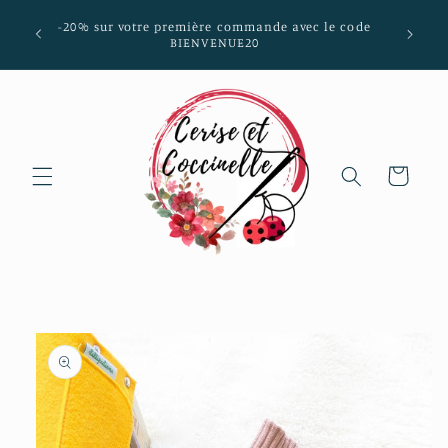
et passer
mmunes
-20% sur votre première commande avec le code
au
aria-
BIENVENUE20
contenu
Panier
Passer aux
informations
produits