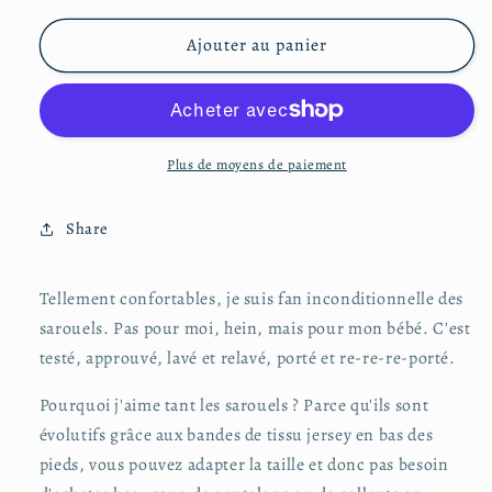
quantité
quantité
de
de
Ajouter au panier
Sarouel
Sarouel
12-
12-
24
24
mois
mois
Plus de moyens de paiement
Share
Tellement confortables, je suis fan inconditionnelle des
sarouels. Pas pour moi, hein, mais pour mon bébé. C'est
testé, approuvé, lavé et relavé, porté et re-re-re-porté.
Pourquoi j'aime tant les sarouels ? Parce qu'ils sont
évolutifs grâce aux bandes de tissu jersey en bas des
pieds, vous pouvez adapter la taille et donc pas besoin