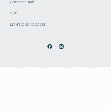
Contactez-moi
CGV
MENTIONS LEGALES
Facebook
Instagram
Moyens
de
paiement
© 2026,
Cerise et Coccinelle
Commerce électronique propulsé par Shopify
Politique de remboursement
Politique de confidentialité
Conditions d’utilisation
Politique d’expédition
Coordonnées
Conditions générales de vente
Mentions légales