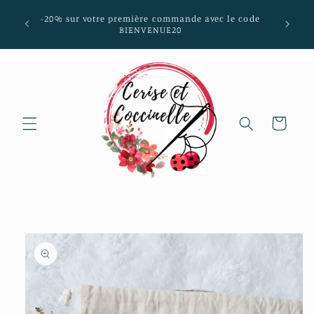
et passer
mmunes
-20% sur votre première commande avec le code
au
aria-
BIENVENUE20
contenu
Panier
Passer aux
informations
produits