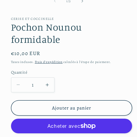
média
de
1
/
3
1
dans
une
CERISE ET COCCINELLE
fenêtre
Pochon Nounou
modale
formidable
Prix
€10,00 EUR
habituel
Taxes incluses.
Frais d'expédition
calculés à l'étape de paiement.
Quantité
Réduire
Augmenter
la
la
quantité
quantité
de
de
Ajouter au panier
Pochon
Pochon
Nounou
Nounou
formidable
formidable