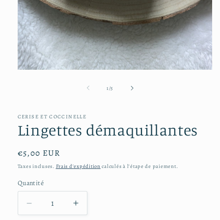
Ouvrir
le
média
de
1
/
5
1
dans
une
CERISE ET COCCINELLE
fenêtre
Lingettes démaquillantes
modale
Prix
€5,00 EUR
habituel
Taxes incluses.
Frais d'expédition
calculés à l'étape de paiement.
Quantité
Réduire
Augmenter
la
la