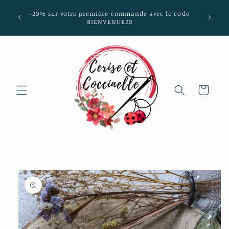
et passer
mmunes
-20% sur votre première commande avec le code
au
aria-
BIENVENUE20
contenu
Panier
Passer aux
informations
produits