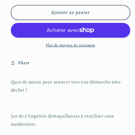
quantité
quantité
de
de
Ajouter au panier
Lingettes
Lingettes
démaquillantes
démaquillantes
Plus de moyens de paiement
Share
Quoi de mieux pour avancer vers une démarche zéro
déchet ?
Lot de 5 lingettes démaquillantes à réutiliser sans
modération.