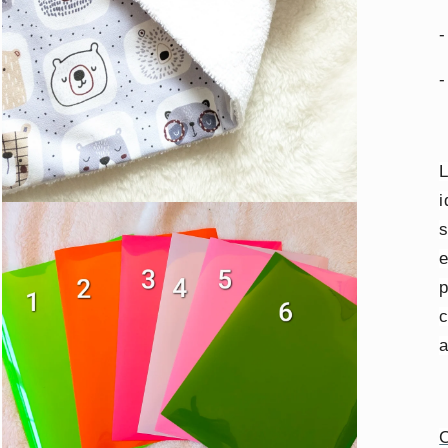
-
-
i
Ouvrir
le
s
média
3
e
dans
une
p
fenêtre
modale
c
a