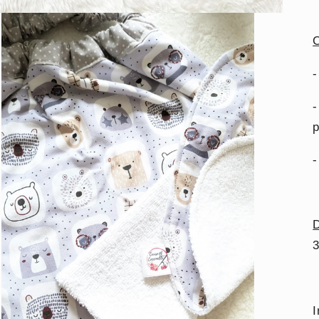
C
-
-
p
-
3
I