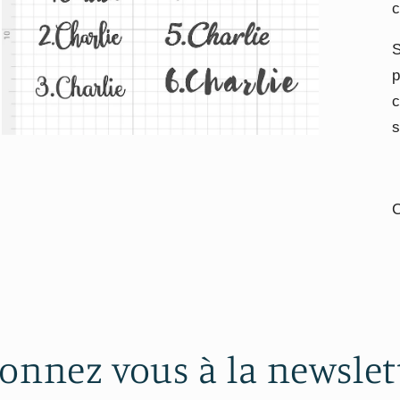
c
S
p
c
s
Ouvrir
le
média
7
dans
C
une
fenêtre
modale
onnez vous à la newslet