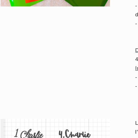
-
Ouvrir
le
média
5
-
dans
une
fenêtre
modale
4
I
-
-
L
l