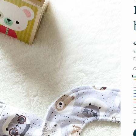
T
p
C
1
2
3
4
V
5
6
R
7
p
8
R
9
V
f
1
B
1
B
1
O
1
R
1
B
m
G
c
É
R
A
i