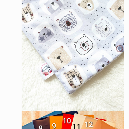
Ouvrir
le
média
4