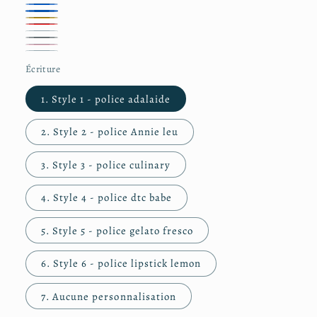
5.
Rose
6.
pomme
pâle
7.
Rose
8.
fuchsia
Vert
9.
Bleu
10.
Bleu-
11.
Orange
12.
Rouge
13.
marine
Blanc
14.
clair
Gris
Écriture
Rose
Aucune
irisé
1. Style 1 - police adalaide
2. Style 2 - police Annie leu
3. Style 3 - police culinary
4. Style 4 - police dtc babe
5. Style 5 - police gelato fresco
6. Style 6 - police lipstick lemon
7. Aucune personnalisation