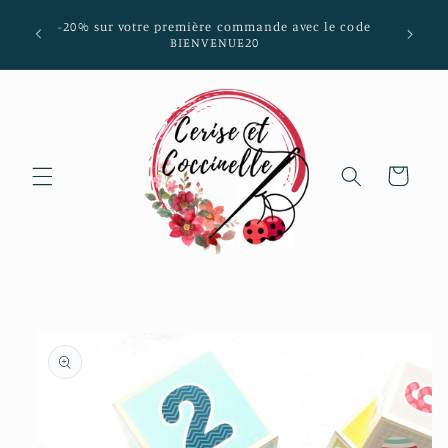
et passer
mmunes
-20% sur votre première commande avec le code
au
aria-
BIENVENUE20
contenu
Panier
Passer aux
informations
produits