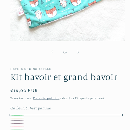
Ouvrir
le
média
de
1
/
9
1
dans
une
CERISE ET COCCINELLE
fenêtre
Kit bavoir et grand bavoir
modale
Prix
€16,00 EUR
habituel
Taxes incluses.
Frais d'expédition
calculés à l'étape de paiement.
Couleur:
1. Vert pomme
1.
2.Orange
3.
Vert
4.Rose