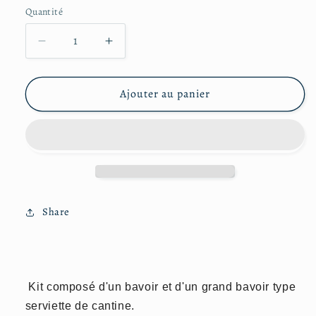
Quantité
Réduire
Augmenter
la
la
quantité
quantité
de
de
Ajouter au panier
Kit
Kit
bavoir
bavoir
et
et
grand
grand
bavoir
bavoir
Share
Kit composé d'un bavoir et d'un grand bavoir type
serviette de cantine.