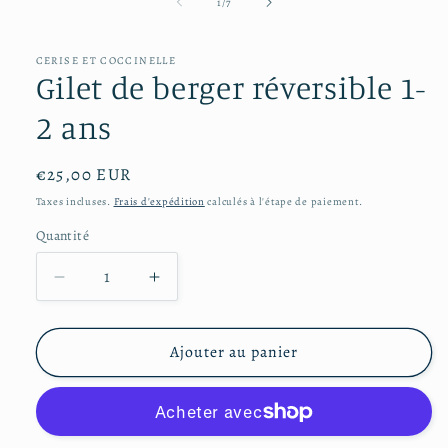
média
de
1
/
7
1
dans
une
CERISE ET COCCINELLE
fenêtre
Gilet de berger réversible 1-
modale
2 ans
Prix
€25,00 EUR
habituel
Taxes incluses.
Frais d'expédition
calculés à l'étape de paiement.
Quantité
Réduire
Augmenter
la
la
quantité
quantité
de
de
Ajouter au panier
Gilet
Gilet
de
de
berger
berger
réversible
réversible