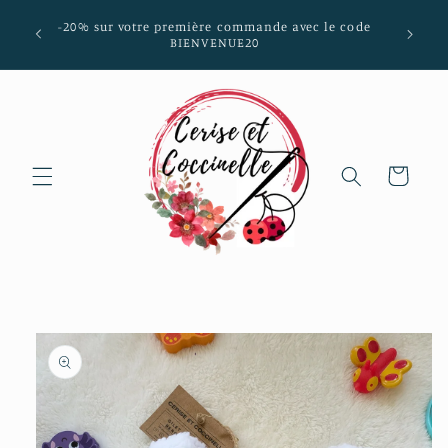
et passer
mmunes
-20% sur votre première commande avec le code
au
aria-
BIENVENUE20
contenu
Panier
Passer aux
informations
produits