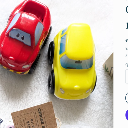
T
p
Q