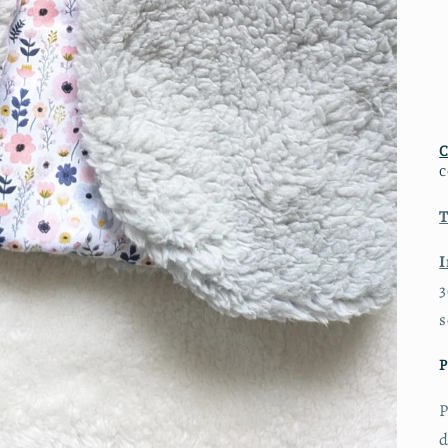
c
T
I
3
s
P
P
d