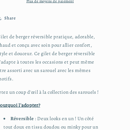
1-
1-
Plus de moyens de paiement
2
2
ans
ans
Share
ilet de berger réversible pratique, adorable,
haud et conçu avec soin pour allier confort,
tyle et douceur. Ce gilet de berger réversible
’adapte à toutes les occasions et peut même
tre assorti avec un sarouel avec les mêmes
otifs.
etez un coup d'œil à la collection des sarouels !
ourquoi l'adopter?
Réversible
: Deux looks en un ! Un côté
tout doux en tissu doudou ou minky pour un