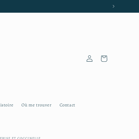
aria-Plouzané et Plougonvelin
Connexion
Panier
istoire
Où me trouver
Contact
ERISE ET COCCINELLE