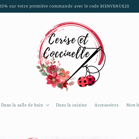
 sur les communes de Brest, Guilers, Saint Renan, Plouzané, Locm
Dans la salle de bain
Dans la cuisine
Accessoires
Mon h
C