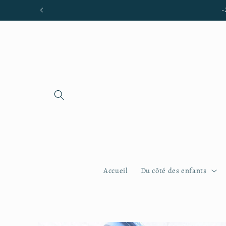
et passer
Livraison gratuite en main propre
au
contenu
Accueil
Du côté des enfants
Passer aux