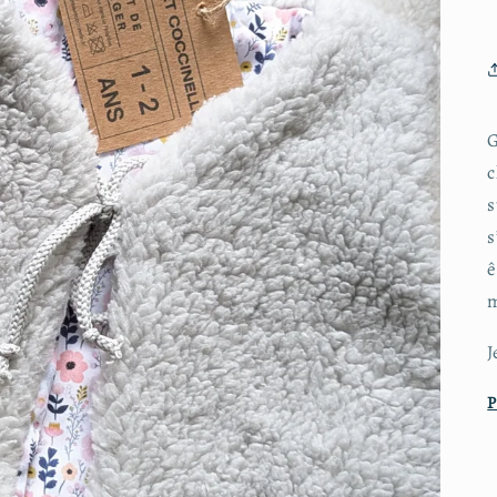
G
c
s
s
ê
m
J
P