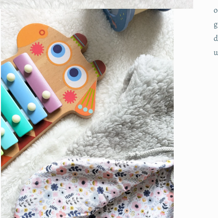
o
g
d
u