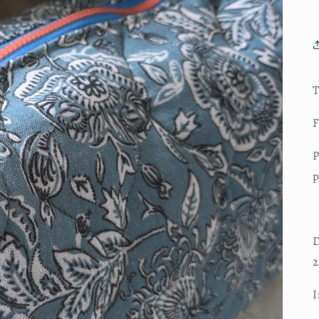
T
F
P
p
D
2
I