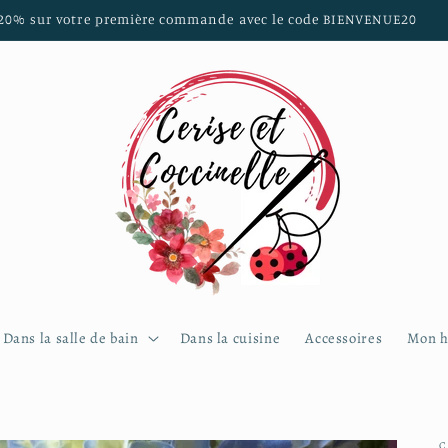
 sur les communes de Brest, Guilers, Saint Renan, Plouzané, Locm
Dans la salle de bain
Dans la cuisine
Accessoires
Mon h
C