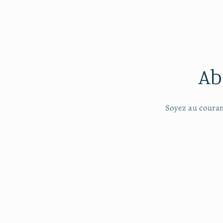
4
dans
une
fenêtre
modale
Ab
Soyez au couran