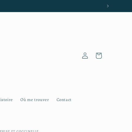
aria-Plouzané et Plougonvelin
Connexion
Panier
istoire
Où me trouver
Contact
ERISE ET COCCINELLE