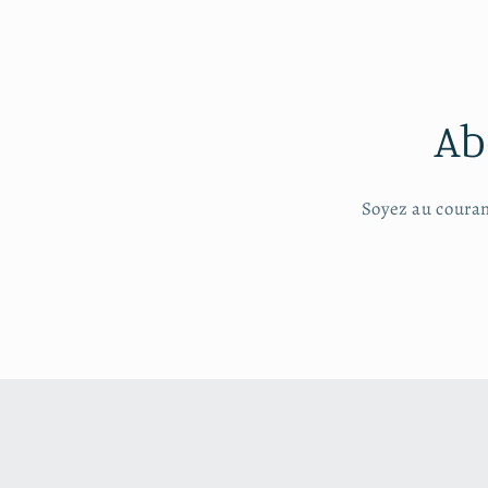
une
fenêtre
modale
Ab
Soyez au couran