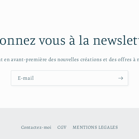
une
fenêtre
modale
onnez vous à la newslet
t en avant-première des nouvelles créations et des offres à
E-mail
Contactez-moi
CGV
MENTIONS LEGALES