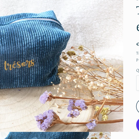
T
p
Q