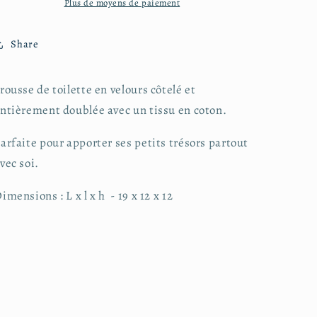
velours
velours
Plus de moyens de paiement
côtelé
côtelé
Share
rousse de toilette en velours côtelé et
ntièrement doublée avec un tissu en coton.
arfaite pour apporter ses petits trésors partout
vec soi.
imensions : L x l x h - 19 x 12 x 12