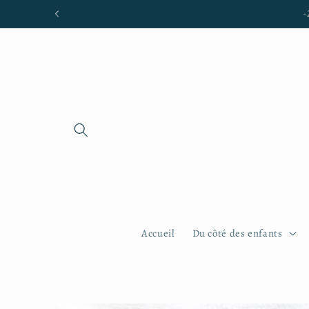
et passer
-
au
contenu
Accueil
Du côté des enfants
Passer aux