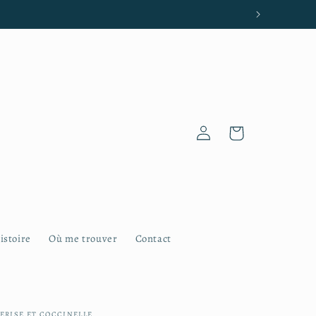
Connexion
Panier
istoire
Où me trouver
Contact
ERISE ET COCCINELLE